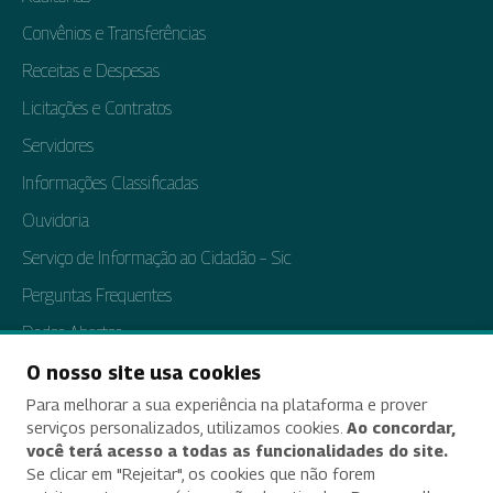
Convênios e Transferências
Receitas e Despesas
Licitações e Contratos
Servidores
Informações Classificadas
Ouvidoria
Serviço de Informação ao Cidadão – Sic
Perguntas Frequentes
Dados Abertos
Tratamento de Dados Pessoais
O nosso site usa cookies
Para melhorar a sua experiência na plataforma e prover
Transparência e Prestação de Contas
serviços personalizados, utilizamos cookies.
Ao concordar,
você terá acesso a todas as funcionalidades do site.
Se clicar em "Rejeitar", os cookies que não forem