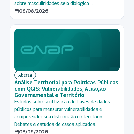
em rede
Profissional
sobre masculinidades seja dialógica, …
Desenvolvimento
08/08/2026
Engajamento
Doutorado
Pessoal
de pessoas
Enap
Direito e
e equipes
Aqui
Legislação
Geração
Especialização
Direitos
de valor
Humanos
Formação
para os
e
Inicial
usuários
Cidadania
Mestrado
Gestão
Economia
Aberta
de
Outros
Análise Territorial para Políticas Públicas
Educação
crises
PDP - Plano de
com QGIS: Vulnerabilidades, Atuação
e
Gestão
Governamental e Território
Desenvolvimento
Docência
para
Estudos sobre a utilização de bases de dados
de Pessoas da
Estratégia e
resultados
públicos para mensurar vulnerabilidades e
Enap
Planejamento
compreender sua distribuição no território.
Inovação
Programa
Debates e estudos de casos aplicados.
Ética
e
Nacional
03/08/2026
mudança