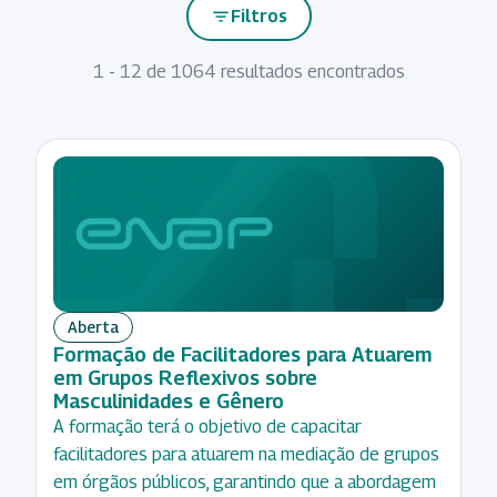
Filtros
filter_list
1 - 12 de 1064 resultados encontrados
Modalidade
Inscrições
Temas
Categoria
A
Competências
Aberta
Água e
Distância
Altas
Em
Autoconhecimento
Saneamento
filter_alt
Presencial
Lideranças
breve
e
Análise
Híbrido
Aperfeiçoamento
desenvolvimento
Encerradas
e
para Carreiras
pessoal
Remoto
Aberta
Ciência
Bootcamp
Formação de Facilitadores para Atuarem
Comunicação
de
em Grupos Reflexivos sobre
estratégica
Dados
Coordenação-
Masculinidades e Gênero
Geral de
Coordenação
Aposentadoria
A formação terá o objetivo de capacitar
Pesquisa
e
e Previdência
facilitadores para atuarem na mediação de grupos
colaboração
Desenvolvimento
em órgãos públicos, garantindo que a abordagem
Comunicação