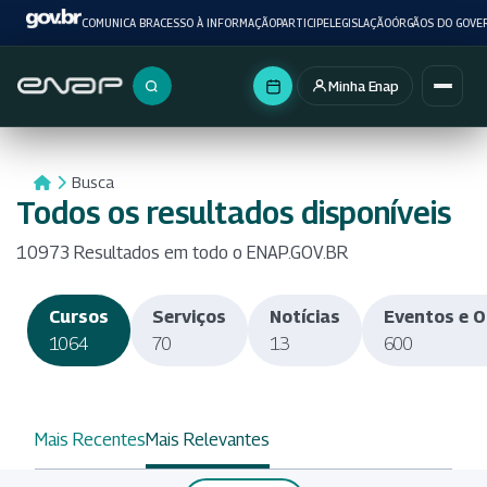
COMUNICA BR
ACESSO À INFORMAÇÃO
PARTICIPE
LEGISLAÇÃO
ÓRGÃOS DO GOVE
Minha Enap
Buscar no portal
Busca
Todos os resultados disponíveis
10973 Resultados em todo o ENAP.GOV.BR
Cursos
Serviços
Notícias
Eventos e O
1064
70
13
600
Mais Recentes
Mais Relevantes