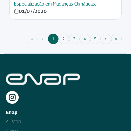
Especialização em Mudanças Climáticas.
01/07/2026
«
‹
1
2
3
4
5
›
»
Enap
A Escola