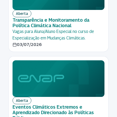
Regulação
Saúde
Aberta
Transparência e Monitoramento da
Sustentabilidade
Política Climática Nacional
Transferências
Vagas para Aluna/Aluno Especial no curso de
Voluntárias
Especialização em Mudanças Climáticas.
03/07/2026
Transparência,
Controle e
Participação
Aberta
Eventos Climáticos Extremos e
Aprendizado Direcionado às Políticas