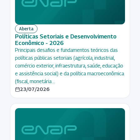
Infraestrutura
Resolução
Inovação
de
problemas
Liderança
Aberta
com base
Políticas Setoriais e Desenvolvimento
Logística
em dados
Econômico - 2026
e
Principais desafios e fundamentos teóricos das
Trabalho
Compras
políticas públicas setoriais (agrícola, industrial,
em
Públicas
comércio exterior, infraestrutura, saúde, educação
equipe
Meio
e assistência social) e da política macroeconômica
Visão
Ambiente
(fiscal, monetária …
sistêmica
23/07/2026
Orçamento
e Finanças
Políticas
Públicas
Políticas
Sociais