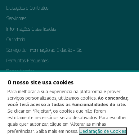
Licitações e Contratos
Servidores
Informações Classificadas
Ouvidoria
Serviço de Informação ao Cidadão – Sic
Perguntas Frequentes
Dados Abertos
Tratamento de Dados Pessoais
O nosso site usa cookies
Para melhorar a sua experiência na plataforma e prover
Transparência e Prestação de Contas
serviços personalizados, utilizamos cookies.
Ao concordar,
você terá acesso a todas as funcionalidades do site.
Se clicar em "Rejeitar", os cookies que não forem
estritamente necessários serão desativados. Para escolher
Acessibilidade
quais quer autorizar, clique em "Alterar as minhas
preferências". Saiba mais em nossa
Declaração de Cookies
Termos de uso e aviso de privacidade