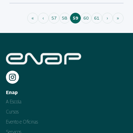
«
‹
57
58
59
60
61
›
»
Enap
A Escola
Cursos
Evento e Oficinas
Serviços