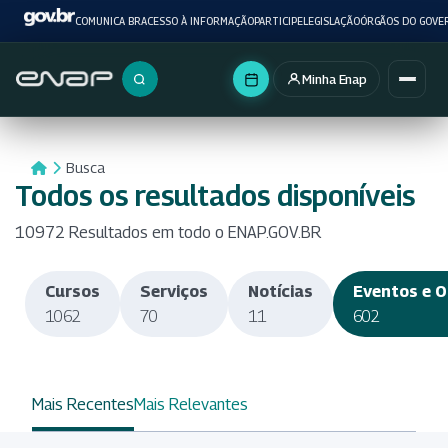
COMUNICA BR
ACESSO À INFORMAÇÃO
PARTICIPE
LEGISLAÇÃO
ÓRGÃOS DO GOVE
Minha Enap
Buscar no portal
Busca
Todos os resultados disponíveis
10972 Resultados em todo o ENAP.GOV.BR
Cursos
Serviços
Notícias
Eventos e O
1062
70
11
602
Mais Recentes
Mais Relevantes