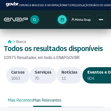
COMUNICA BR
ACESSO À INFORMAÇÃO
PARTICIPE
LEGISLAÇÃO
ÓRGÃOS DO GOVE
Minha Enap
Buscar no portal
Busca
Todos os resultados disponíveis
10975 Resultados em todo o ENAP.GOV.BR
Cursos
Serviços
Notícias
Eventos e O
1063
70
11
604
Mais Recentes
Mais Relevantes