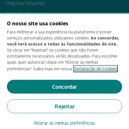
Perguntas Frequentes
Dados Abertos
Tratamento de Dados Pessoais
O nosso site usa cookies
Para melhorar a sua experiência na plataforma e prover
Transparência e Prestação de Contas
serviços personalizados, utilizamos cookies.
Ao concordar,
você terá acesso a todas as funcionalidades do site.
Se clicar em "Rejeitar", os cookies que não forem
estritamente necessários serão desativados. Para escolher
Acessibilidade
quais quer autorizar, clique em "Alterar as minhas
preferências". Saiba mais em nossa
Declaração de Cookies
Termos de uso e aviso de privacidade
Alterar preferências de cookies
Concordar
Deixe seu feedback
Rejeitar
© 2025 Criado e desenvolvido por Enap
Alterar as minhas preferências