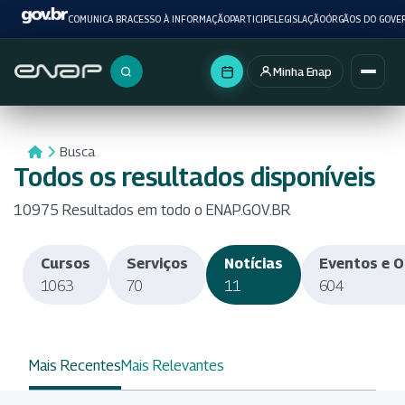
COMUNICA BR
ACESSO À INFORMAÇÃO
PARTICIPE
LEGISLAÇÃO
ÓRGÃOS DO GOVE
Minha Enap
Buscar no portal
Busca
Todos os resultados disponíveis
10975 Resultados em todo o ENAP.GOV.BR
Cursos
Serviços
Notícias
Eventos e O
1063
70
11
604
Mais Recentes
Mais Relevantes