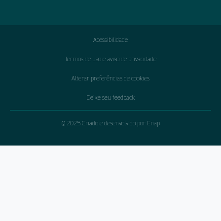
Acessibilidade
Termos de uso e aviso de privacidade
Alterar preferências de cookies
Deixe seu feedback
© 2025 Criado e desenvolvido por Enap