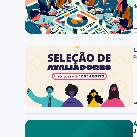
d
E
P
A
J