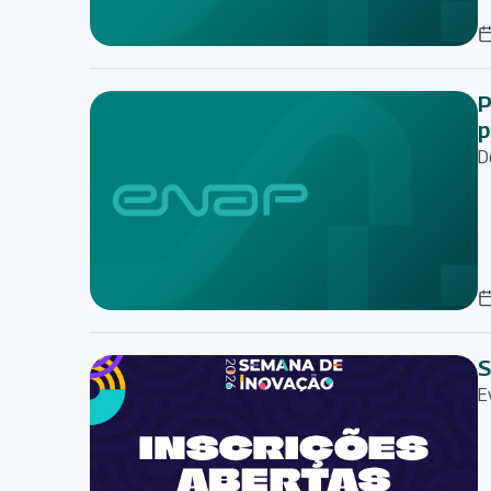
P
p
D
S
E