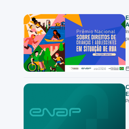
E
A
I
p
C
E
P