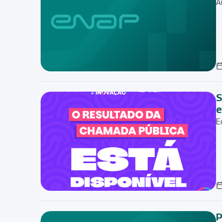
A
S
e
E
P