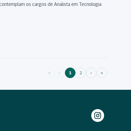
ião contemplam os cargos de Analista em Tecnologia
«
‹
1
2
›
»