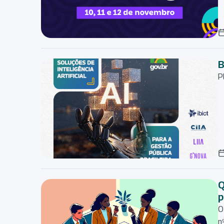
B
P
Q
p
O
n