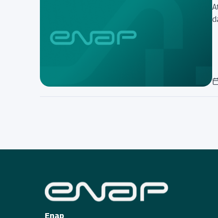
A
d
Enap