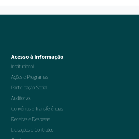
Acesso à Informação
Institucional
Ações e Programas
Participação Social
Auditorias
Convênios e Transferências
Receitas e Despesas
Licitações e Contratos