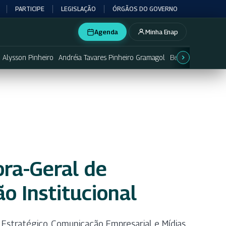
PARTICIPE
LEGISLAÇÃO
ÓRGÃOS DO GOVERNO
Agenda
Minha Enap
Alysson Pinheiro
Andréia Tavares Pinheiro Gramagol
Betânia Lemos
B
ra-Geral de
o Institucional
 Estratégico, Comunicação Empresarial e Mídias