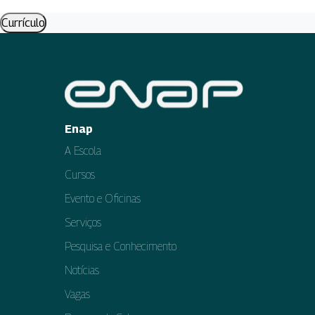
Currículo
Enap
A Escola
Cursos
Evento e Oficinas
Serviços
Pesquisa e Conhecimento
Notícias
Vagas