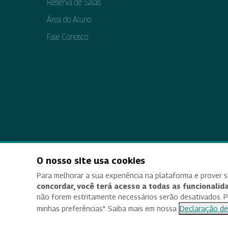
Reserva de Salas
Área do Aluno
Fale Conosco
O nosso site usa cookies
Acessi
Para melhorar a sua experiência na plataforma e prover s
concordar, você terá acesso a todas as funcionalida
não forem estritamente necessários serão desativados. Par
minhas preferências". Saiba mais em nossa
Declaração de