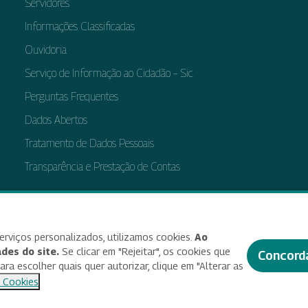
Servidores
Informações Classificadas
Ouvidoria
Serviço de Informação ao Cidadão – Sic
Perguntas Frequentes
Dados Abertos
Tratamento de Dados Pessoais
Transparência e Prestação de Contas
bilidade
Termos de uso e aviso de privacidade
Alterar preferências de cookies
Deixe seu f
erviços personalizados, utilizamos cookies.
Ao
des do site.
Se clicar em "Rejeitar", os cookies que
Concord
a escolher quais quer autorizar, clique em "Alterar as
© 2025 Criado e desenvolvido por Enap
 Cookies