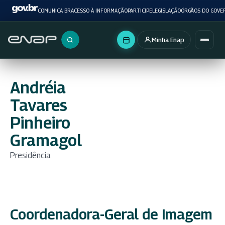
COMUNICA BR
ACESSO À INFORMAÇÃO
PARTICIPE
LEGISLAÇÃO
ÓRGÃOS DO GOVE
Minha Enap
Buscar no portal
Andréia
Tavares
Pinheiro
Gramagol
Presidência
Coordenadora-Geral de Imagem