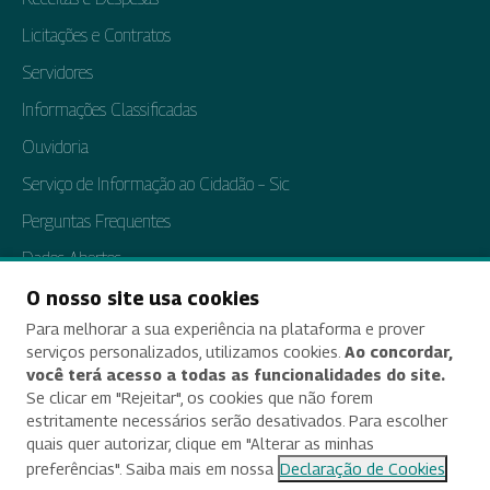
Licitações e Contratos
Servidores
Informações Classificadas
Ouvidoria
Serviço de Informação ao Cidadão – Sic
Perguntas Frequentes
Dados Abertos
Tratamento de Dados Pessoais
O nosso site usa cookies
Para melhorar a sua experiência na plataforma e prover
Transparência e Prestação de Contas
serviços personalizados, utilizamos cookies.
Ao concordar,
você terá acesso a todas as funcionalidades do site.
Se clicar em "Rejeitar", os cookies que não forem
estritamente necessários serão desativados. Para escolher
Acessibilidade
quais quer autorizar, clique em "Alterar as minhas
preferências". Saiba mais em nossa
Declaração de Cookies
Termos de uso e aviso de privacidade