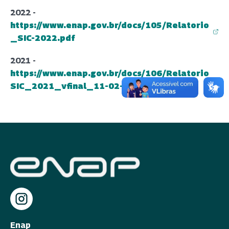
2022 -
https://www.enap.gov.br/docs/105/Relatorio
(abre em nova aba)
_SIC-2022.pdf
2021 -
https://www.enap.gov.br/docs/106/Relatorio
(abre em nova aba)
SIC_2021_vfinal_11-02-2022.pdf
Enap