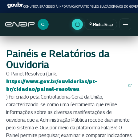
COMUNICA BR
ACESSO À INFORMAÇÃO
PARTICIPE
LEGISLAÇÃO
ÓRGÃOS DO GOVE
Minha Enap
Buscar no portal
Painéis e Relatórios da
Ouvidoria
O Painel Resolveu (Link:
https://www.gov.br/ouvidorias/pt-
(abre em nova aba)
br/cidadao/painel-resolveu
) foi criado pela Controladoria-Geral da União,
caracterizando-se como uma ferramenta que reúne
informações sobre as diversas manifestações de
ouvidoria que a Administração Pública recebe diariamente
pelo sistema e-Ouv, por meio da plataforma Fala.BR. O
Painel permite pesquisar, examinar e comparar indicadores