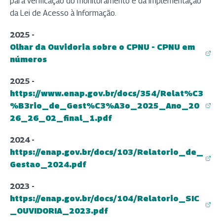
para verificação do monitoramento e da implementação
da Lei de Acesso à Informação.
2025 -
Olhar da Ouvidoria sobre o CPNU - CPNU em
(abre em nova aba)
números
2025 -
https://www.enap.gov.br/docs/354/Relat%C3
%B3rio_de_Gest%C3%A3o_2025_Ano_20
(abre em nova aba)
26_26_02_final_1.pdf
2024 -
https://enap.gov.br/docs/103/Relatorio_de_
(abre em nova aba)
Gestao_2024.pdf
2023 -
https://enap.gov.br/docs/104/Relatorio_SIC
(abre em nova aba)
_OUVIDORIA_2023.pdf