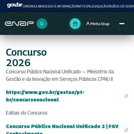
COMUNICA BR
ACESSO À INFORMAÇÃO
PARTICIPE
LEGISLAÇÃO
ÓRGÃOS DO GOVE
Minha Enap
Buscar no portal
Concurso
2026
Concurso Público Nacional Unificado — Ministério da
Gestão e da Inovação em Serviços Públicos CPNU II
https://www.gov.br/gestao/pt-
(abre em nova aba)
br/concursonacional
Editais do Concurso:
Concurso Público Nacional Unificado 2 | FGV
(abre em nova aba)
Conhecimento