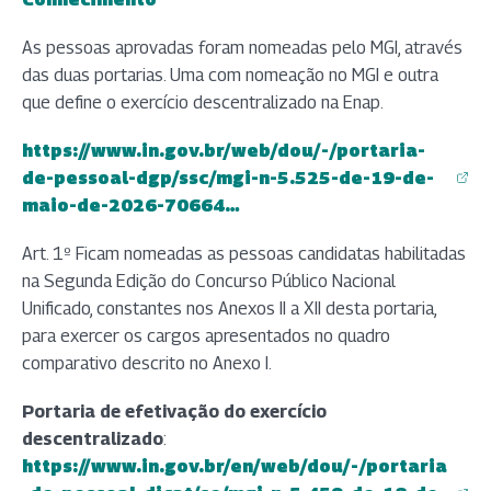
As pessoas aprovadas foram nomeadas pelo MGI, através
das duas portarias. Uma com nomeação no MGI e outra
que define o exercício descentralizado na Enap.
https://www.in.gov.br/web/dou/-/portaria-
de-pessoal-dgp/ssc/mgi-n-5.525-de-19-de-
(abre em nova aba)
maio-de-2026-70664…
Art. 1º Ficam nomeadas as pessoas candidatas habilitadas
na Segunda Edição do Concurso Público Nacional
Unificado, constantes nos Anexos II a XII desta portaria,
para exercer os cargos apresentados no quadro
comparativo descrito no Anexo I.
Portaria de efetivação do exercício
descentralizado
:
https://www.in.gov.br/en/web/dou/-/portaria