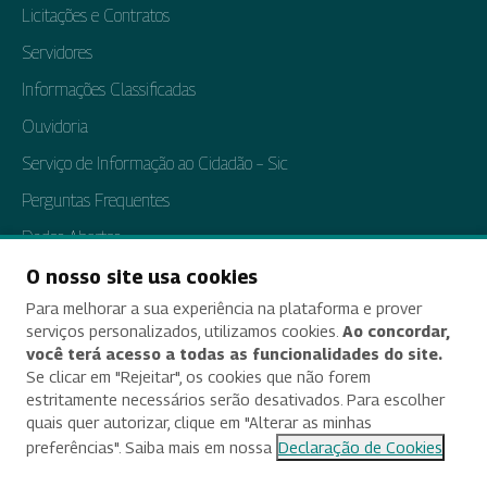
Licitações e Contratos
Servidores
Informações Classificadas
Ouvidoria
Serviço de Informação ao Cidadão – Sic
Perguntas Frequentes
Dados Abertos
Tratamento de Dados Pessoais
O nosso site usa cookies
Para melhorar a sua experiência na plataforma e prover
Transparência e Prestação de Contas
serviços personalizados, utilizamos cookies.
Ao concordar,
você terá acesso a todas as funcionalidades do site.
Se clicar em "Rejeitar", os cookies que não forem
estritamente necessários serão desativados. Para escolher
Acessibilidade
quais quer autorizar, clique em "Alterar as minhas
preferências". Saiba mais em nossa
Declaração de Cookies
Termos de uso e aviso de privacidade