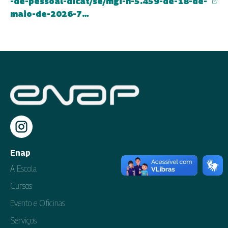
-de-pessoal-dicat/se/mgi-n-5.459-de-18-de-
(abre em nova aba)
maio-de-2026-7…
Enap
A Escola
Cursos
Evento e Oficinas
Serviços