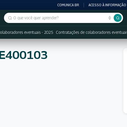
COMUNICA BR
ACESSO À INFORMAÇÃO
Buscar no portal
olaboradores eventuais - 2025
Contratações de colaboradores eventuai
NE400103