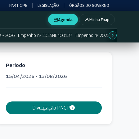
PARTICIPE
LEGISLAÇÃO
ÓRGÃOS DO GOVERNO
Agenda
Minha Enap
s - 2026
Empenho nº 2025NE400137
Empenho nº 2025NE400138
Em
Periodo
15/04/2026 - 13/08/2026
Divulgação PNCP