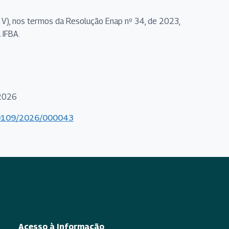
so V), nos termos da Resolução Enap nº 34, de 2023,
 IFBA.
/2026
000109/2026/000043
Acesso à Informação