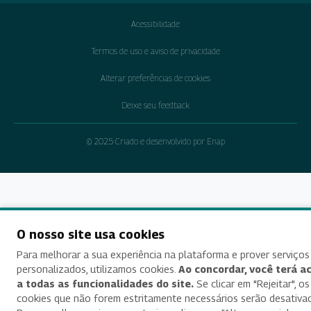
Acessibilidade
Termos de uso e aviso de privacidade
Alterar preferências de cookies
Deixe seu feedback
© 2025 Criado e desenvolvido por Enap
O nosso site usa cookies
Para melhorar a sua experiência na plataforma e prover serviços
personalizados, utilizamos cookies.
Ao concordar, você terá a
a todas as funcionalidades do site.
Se clicar em "Rejeitar", os
cookies que não forem estritamente necessários serão desativa