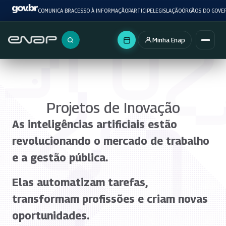
COMUNICA BR
ACESSO À INFORMAÇÃO
PARTICIPE
LEGISLAÇÃO
ÓRGÃOS DO GOVE
Minha Enap
Buscar no portal
Projetos de Inovação
As inteligências artificiais estão
revolucionando o mercado de trabalho
e a gestão pública.
Elas automatizam tarefas,
transformam profissões e criam novas
oportunidades.