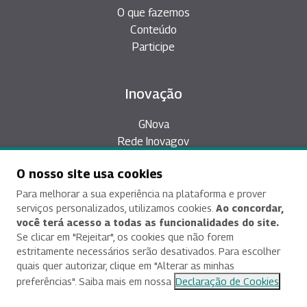
O que fazemos
Conteúdo
Participe
Inovação
GNova
Rede Inovagov
Épicos
O nosso site usa cookies
Plataforma Desafios
Inovação Aberta
Para melhorar a sua experiência na plataforma e prover
serviços personalizados, utilizamos cookies.
Ao concordar,
você terá acesso a todas as funcionalidades do site.
Se clicar em "Rejeitar", os cookies que não forem
Contatos
estritamente necessários serão desativados. Para escolher
quais quer autorizar, clique em "Alterar as minhas
Asa Sul, SPO Área Especial 2-A, CEP 70.610-900,
preferências". Saiba mais em nossa
Declaração de Cookies
Brasília/DF