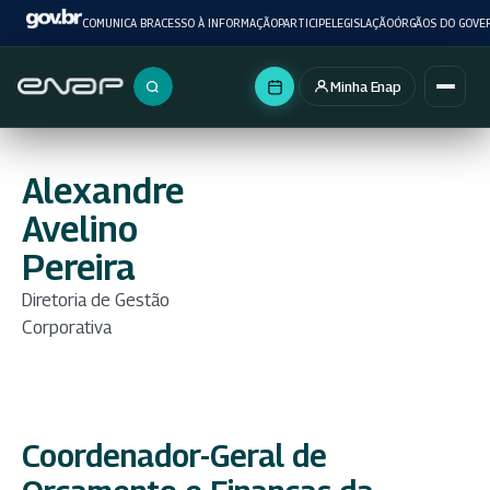
COMUNICA BR
ACESSO À INFORMAÇÃO
PARTICIPE
LEGISLAÇÃO
ÓRGÃOS DO GOVE
Minha Enap
Buscar no portal
Alexandre
Avelino
Pereira
Diretoria de Gestão
Corporativa
Coordenador-Geral de