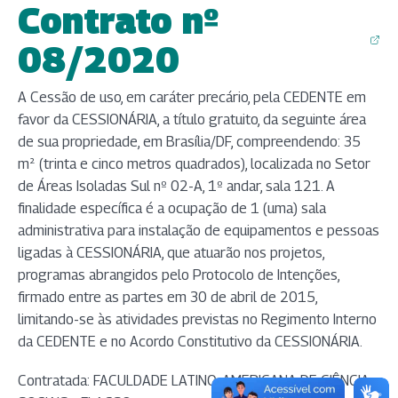
Contrato nº
(abre em nova aba)
08/2020
A Cessão de uso, em caráter precário, pela CEDENTE em
favor da CESSIONÁRIA, a título gratuito, da seguinte área
de sua propriedade, em Brasília/DF, compreendendo: 35
m² (trinta e cinco metros quadrados), localizada no Setor
de Áreas Isoladas Sul nº 02-A, 1º andar, sala 121. A
finalidade específica é a ocupação de 1 (uma) sala
administrativa para instalação de equipamentos e pessoas
ligadas à CESSIONÁRIA, que atuarão nos projetos,
programas abrangidos pelo Protocolo de Intenções,
firmado entre as partes em 30 de abril de 2015,
limitando-se às atividades previstas no Regimento Interno
da CEDENTE e no Acordo Constitutivo da CESSIONÁRIA.
Contratada: FACULDADE LATINO-AMERICANA DE CIÊNCIA