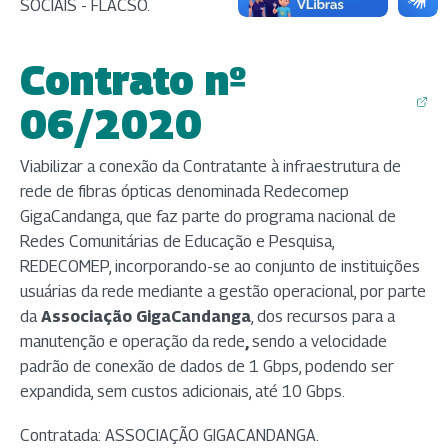
SOCIAIS - FLACSO.
Contrato nº
(abre em nova aba)
06/2020
Viabilizar a conexão da Contratante à infraestrutura de
rede de fibras ópticas denominada Redecomep
GigaCandanga, que faz parte do programa nacional de
Redes Comunitárias de Educação e Pesquisa,
REDECOMEP, incorporando-se ao conjunto de instituições
usuárias da rede mediante a gestão operacional, por parte
da
Associação GigaCandanga
, dos recursos para a
manutenção e operação da rede
,
sendo a velocidade
padrão de conexão de dados de 1 Gbps, podendo ser
expandida, sem custos adicionais, até 10 Gbps.
Contratada: ASSOCIAÇÃO GIGACANDANGA.