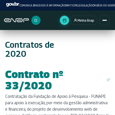
COMUNICA BR
ACESSO À INFORMAÇÃO
PARTICIPE
LEGISLAÇÃO
ÓRGÃOS DO GOVE
Minha Enap
Buscar no portal
Contratos de
2020
Contrato nº
(abre em nova aba)
33/2020
Contratação da Fundação de Apoio à Pesquisa - FUNAPE
para apoio à execução, por meio da gestão administrativa
e financeira, do projeto de desenvolvimento web de