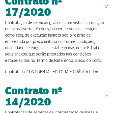
Contrato nº
(abre em nova aba)
17/2020
Contratação de serviços gráficos com vistas à produção
de livros, livretos, folders, banners e demais serviços
correlatos, de execução indireta sob o regime de
empreitada por preço unitário, conforme condições,
quantidades e exigências estabelecidas neste Edital e
seus anexos. que serão prestados nas condições
estabelecidas no Termo de Referência, anexo do Edital.
Contratada: CONTINENTAL EDITORA E GRÁFICA LTDA.​​
Contrato nº
(abre em nova aba)
14/2020
Contratação de serviços de interpretação de libras e