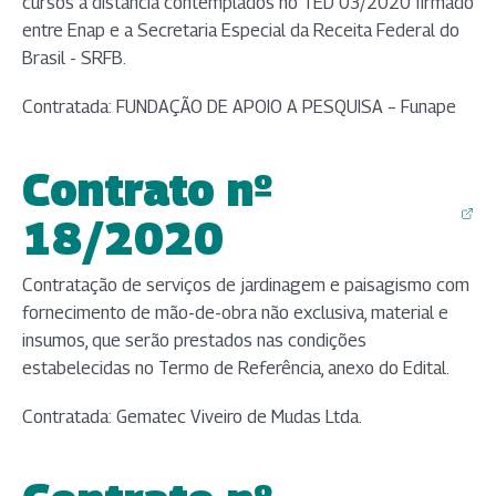
cursos a distância contemplados no TED 03/2020 firmado
entre Enap e a Secretaria Especial da Receita Federal do
Brasil - SRFB.
Contratada: FUNDAÇÃO DE APOIO A PESQUISA – Funape
Contrato nº
(abre em nova aba)
18/2020
Contratação de serviços de jardinagem e paisagismo com
fornecimento de mão-de-obra não exclusiva, material e
insumos, que serão prestados nas condições
estabelecidas no Termo de Referência, anexo do Edital.
Contratada: Gematec Viveiro de Mudas Ltda.