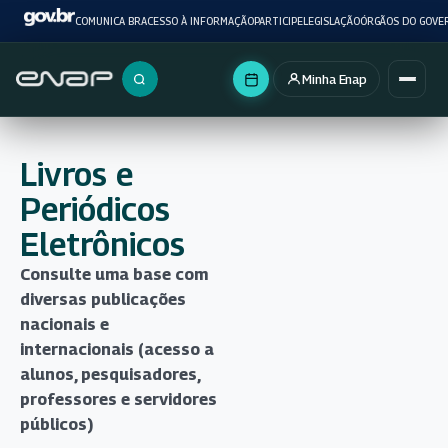
COMUNICA BR
ACESSO À INFORMAÇÃO
PARTICIPE
LEGISLAÇÃO
ÓRGÃOS DO GOVE
Minha Enap
Buscar no portal
Livros e
Periódicos
Eletrônicos
Consulte uma base com
diversas publicações
nacionais e
internacionais (acesso a
alunos, pesquisadores,
professores e servidores
públicos)