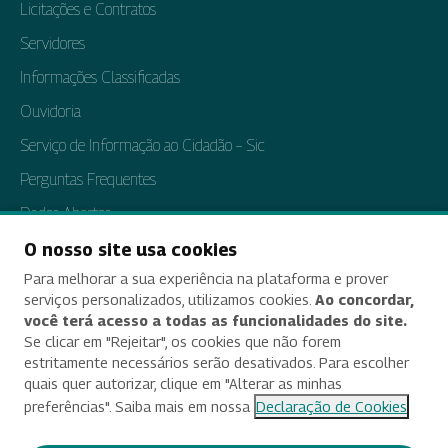
Licitações e Contratos
Servidores
Informações Classificadas
Ouvidoria
Serviço de Informação ao Cidadão – Sic
Perguntas Frequentes
Dados Abertos
Tratamento de Dados Pessoais
O nosso site usa cookies
Para melhorar a sua experiência na plataforma e prover
Transparência e Prestação de Contas
serviços personalizados, utilizamos cookies.
Ao concordar,
você terá acesso a todas as funcionalidades do site.
Se clicar em "Rejeitar", os cookies que não forem
estritamente necessários serão desativados. Para escolher
Acessibilidade
quais quer autorizar, clique em "Alterar as minhas
preferências". Saiba mais em nossa
Declaração de Cookies
Termos de uso e aviso de privacidade