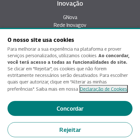
Inovação
GNova
Rede Inovagov
Épicos
O nosso site usa cookies
Plataforma Desafios
Inovação Aberta
Para melhorar a sua experiência na plataforma e prover
serviços personalizados, utilizamos cookies.
Ao concordar,
você terá acesso a todas as funcionalidades do site.
Se clicar em "Rejeitar", os cookies que não forem
Contatos
estritamente necessários serão desativados. Para escolher
quais quer autorizar, clique em "Alterar as minhas
Asa Sul, SPO Área Especial 2-A, CEP 70.610-900,
preferências". Saiba mais em nossa
Declaração de Cookies
Brasília/DF
(61) 2020-3397
Concordar
liia@enap.gov.br
Rejeitar