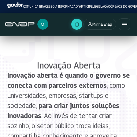
COMUNICA BR
ACESSO À INFORMAÇÃO
PARTICIPE
LEGISLAÇÃO
ÓRGÃOS DO GOVE
Minha Enap
Buscar no portal
Inovação Aberta
Inovação aberta é quando o governo se
conecta com parceiros externos
, como
universidades, empresas, startups e
sociedade,
para criar juntos soluções
inovadoras
. Ao invés de tentar criar
sozinho, o setor público troca ideias,
compartilha conhecimento e aproveita