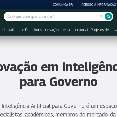
COMUNICA BR
ACESSO À INFORMAÇÃO
Buscar no portal
Hackathons e Datathons
Inovação aberta
Liia por aí
Projetos de Ino
vação em Inteligênci
para Governo
Inteligência Artificial para Governo é um espaç
pecialistas, acadêmicos, membros do mercado, da 