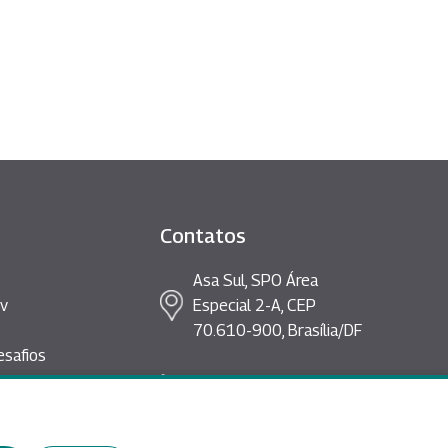
Contatos
Asa Sul, SPO Área
v
Especial 2-A, CEP
70.610-900, Brasília/DF
esafios
rta
(61) 2020-3397
liia@enap.gov.br