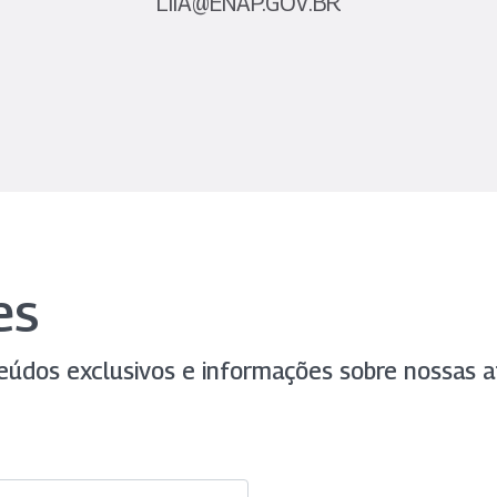
LIIA@ENAP.GOV.BR
es
eúdos exclusivos e informações sobre nossas at