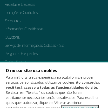
Receitas e Despesas
Licitações e Contratos
Servidores
Informações Classificadas
Ouvidoria
Serviço de Informação ao Cidadão – Sic
Perguntas Frequentes
Dados Abertos
Tratamento de Dados Pessoais
O nosso site usa cookies
Para melhorar a sua experiência na plataforma e prover
Transparência e Prestação de Contas
serviços personalizados, utilizamos cookies.
Ao concordar,
você terá acesso a todas as funcionalidades do site.
Se clicar em "Rejeitar", os cookies que não forem
estritamente necessários serão desativados. Para escolher
Acessibilidade
quais quer autorizar, clique em "Alterar as minhas