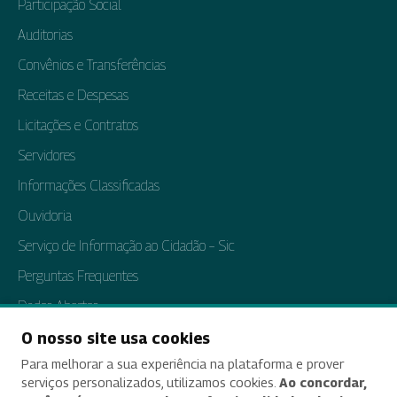
Participação Social
Auditorias
Convênios e Transferências
Receitas e Despesas
Licitações e Contratos
Servidores
Informações Classificadas
Ouvidoria
Serviço de Informação ao Cidadão – Sic
Perguntas Frequentes
Dados Abertos
Tratamento de Dados Pessoais
O nosso site usa cookies
Para melhorar a sua experiência na plataforma e prover
Transparência e Prestação de Contas
serviços personalizados, utilizamos cookies.
Ao concordar,