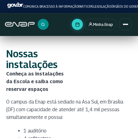
COMUNICA BR
ACESSO À INFORMAÇÃO
PARTICIPE
LEGISLAÇÃO
ÓRGÃOS DO GOVE
Minha Enap
Buscar no portal
Nossas
instalações
Conheça as instalações
da Escola e saiba como
reservar espaços
O campus da Enap está sediado na Asa Sul, em Brasília
(DF) com capacidade de atender até 1,4 mil pessoas
simultaneamente e possui:
1 auditório