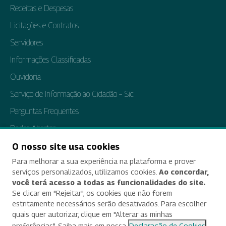
Receitas e Despesas
Licitações e Contratos
Servidores
Informações Classificadas
Ouvidoria
Serviço de Informação ao Cidadão – Sic
Perguntas Frequentes
Dados Abertos
Tratamento de Dados Pessoais
O nosso site usa cookies
Para melhorar a sua experiência na plataforma e prover
Transparência e Prestação de Contas
serviços personalizados, utilizamos cookies.
Ao concordar,
você terá acesso a todas as funcionalidades do site.
Se clicar em "Rejeitar", os cookies que não forem
estritamente necessários serão desativados. Para escolher
Acessibilidade
quais quer autorizar, clique em "Alterar as minhas
preferências". Saiba mais em nossa
Declaração de Cookies