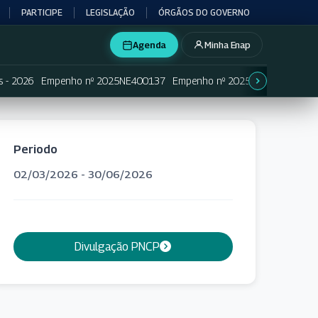
PARTICIPE
LEGISLAÇÃO
ÓRGÃOS DO GOVERNO
Agenda
Minha Enap
s - 2026
Empenho nº 2025NE400137
Empenho nº 2025NE400138
Em
Periodo
02/03/2026 - 30/06/2026
Divulgação PNCP