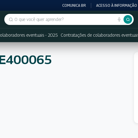
COMUNICA BR
ACESSO À INFORMAÇÃO
Buscar no portal
olaboradores eventuais - 2025
Contratações de colaboradores eventuai
NE400065