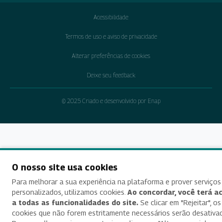
Acessibilidade
Termos de uso e aviso de privacidade
Alterar preferências de cookies
Deixe seu feedback
© 2025 Criado e desenvolvido por Enap
O nosso site usa cookies
Para melhorar a sua experiência na plataforma e prover serviços
personalizados, utilizamos cookies.
Ao concordar, você terá a
a todas as funcionalidades do site.
Se clicar em "Rejeitar", os
cookies que não forem estritamente necessários serão desativa