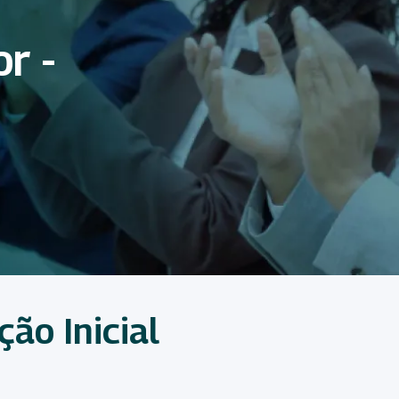
r -
ão Inicial