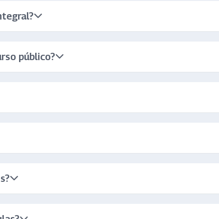
ntegral?
rso público?
os?