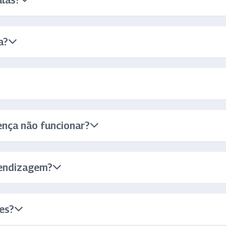
ulas?
a?
ença não funcionar?
rendizagem?
es?