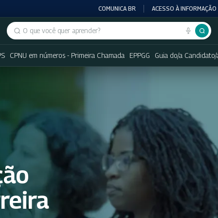
COMUNICA BR
ACESSO À INFORMAÇÃO
Buscar no portal
PS
CPNU em números - Primeira Chamada
EPPGG
Guia do/a Candidato/
ção
rreira