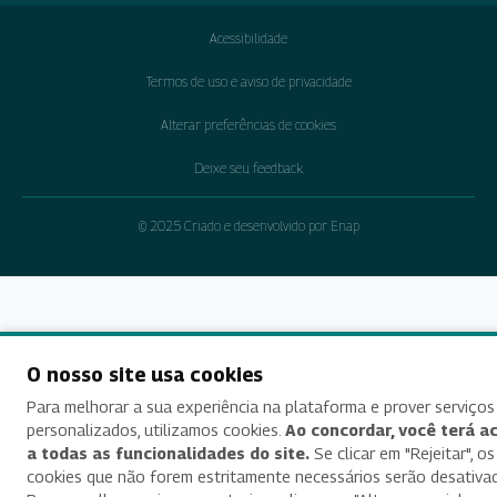
Acessibilidade
Termos de uso e aviso de privacidade
Alterar preferências de cookies
Deixe seu feedback
© 2025 Criado e desenvolvido por Enap
O nosso site usa cookies
Para melhorar a sua experiência na plataforma e prover serviços
personalizados, utilizamos cookies.
Ao concordar, você terá a
a todas as funcionalidades do site.
Se clicar em "Rejeitar", os
cookies que não forem estritamente necessários serão desativa