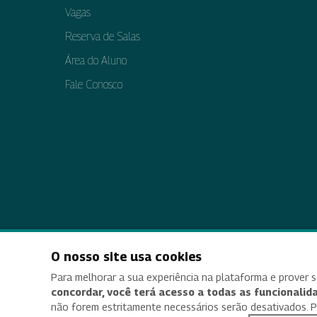
Vagas
Reserva de Salas
Área do Aluno
Fale Conosco
O nosso site usa cookies
Acessi
Para melhorar a sua experiência na plataforma e prover s
concordar, você terá acesso a todas as funcionalida
não forem estritamente necessários serão desativados. Par