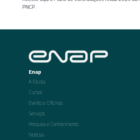
PNCP.
Enap
A Escola
Cursos
Evento e Oficinas
Serviços
Pesquisa e Conhecimento
Notícias