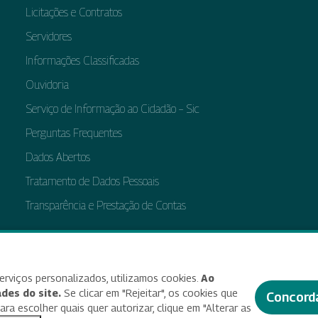
Licitações e Contratos
Servidores
Informações Classificadas
Ouvidoria
Serviço de Informação ao Cidadão – Sic
Perguntas Frequentes
Dados Abertos
Tratamento de Dados Pessoais
Transparência e Prestação de Contas
bilidade
Termos de uso e aviso de privacidade
Alterar preferências de cookies
Deixe seu f
erviços personalizados, utilizamos cookies.
Ao
des do site.
Se clicar em "Rejeitar", os cookies que
Concord
a escolher quais quer autorizar, clique em "Alterar as
© 2025 Criado e desenvolvido por Enap