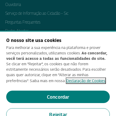
Ouvidoria
Serviço de Informação ao Cidadão – Sic
Perguntas Frequentes
Dados Abertos
Tratamento de Dados Pessoais
O nosso site usa cookies
Para melhorar a sua experiência na plataforma e prover
Transparência e Prestação de Contas
serviços personalizados, utilizamos cookies.
Ao concordar,
você terá acesso a todas as funcionalidades do site.
Se clicar em "Rejeitar", os cookies que não forem
estritamente necessários serão desativados. Para escolher
Acessibilidade
quais quer autorizar, clique em "Alterar as minhas
preferências". Saiba mais em nossa
Declaração de Cookies
Termos de uso e aviso de privacidade
Alterar preferências de cookies
Concordar
Deixe seu feedback
Rejeitar
© 2025 Criado e desenvolvido por Enap