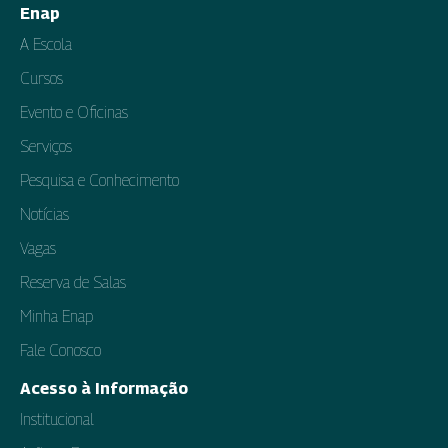
Enap
A Escola
Cursos
Evento e Oficinas
Serviços
Pesquisa e Conhecimento
Notícias
Vagas
Reserva de Salas
Minha Enap
Fale Conosco
Acesso à Informação
Institucional