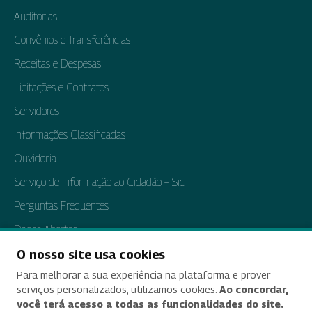
Auditorias
Convênios e Transferências
Receitas e Despesas
Licitações e Contratos
Servidores
Informações Classificadas
Ouvidoria
Serviço de Informação ao Cidadão – Sic
Perguntas Frequentes
Dados Abertos
Tratamento de Dados Pessoais
O nosso site usa cookies
Para melhorar a sua experiência na plataforma e prover
Transparência e Prestação de Contas
serviços personalizados, utilizamos cookies.
Ao concordar,
você terá acesso a todas as funcionalidades do site.