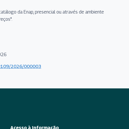
catálogo da Enap, presencial ou através de ambiente
reços".
2026
000109/2026/000003
Acesso à Informação