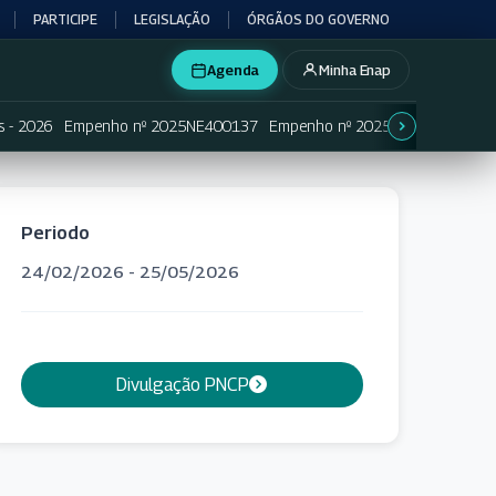
PARTICIPE
LEGISLAÇÃO
ÓRGÃOS DO GOVERNO
Agenda
Minha Enap
s - 2026
Empenho nº 2025NE400137
Empenho nº 2025NE400138
Em
Periodo
24/02/2026 - 25/05/2026
Divulgação PNCP