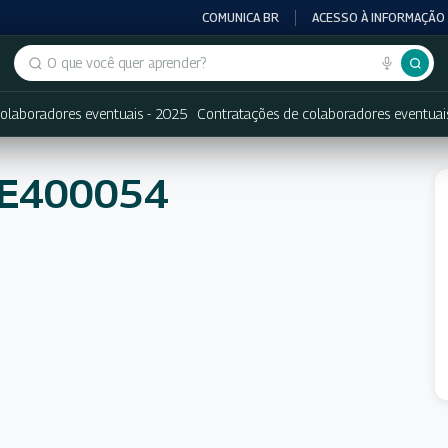
COMUNICA BR
ACESSO À INFORMAÇÃO
Buscar no portal
olaboradores eventuais - 2025
Contratações de colaboradores eventuai
NE400054