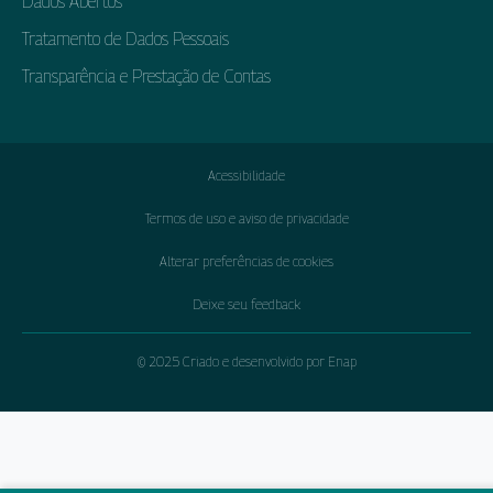
Dados Abertos
Tratamento de Dados Pessoais
Transparência e Prestação de Contas
Acessibilidade
Termos de uso e aviso de privacidade
Alterar preferências de cookies
Deixe seu feedback
© 2025 Criado e desenvolvido por Enap