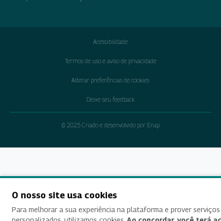
Acessibilidade
Termos de uso e aviso de privacidade
Alterar preferências de cookies
Deixe seu feedback
© 2025 Criado e desenvolvido por Enap
O nosso site usa cookies
Para melhorar a sua experiência na plataforma e prover serviços
personalizados, utilizamos cookies.
Ao concordar, você terá a