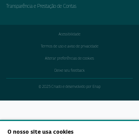
Transparência e Prestação de Contas
Acessibilidade
Termos de uso e aviso de privacidade
Alterar preferências de cookies
Deixe seu feedback
© 2025 Criado e desenvolvido por Enap
O nosso site usa cookies