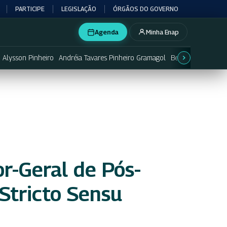
PARTICIPE
LEGISLAÇÃO
ÓRGÃOS DO GOVERNO
Agenda
Minha Enap
Alysson Pinheiro
Andréia Tavares Pinheiro Gramagol
Betânia Lemos
B
r-Geral de Pós-
Stricto Sensu