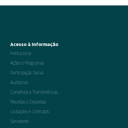
Acesso à Informação
Institucional
Ações e Programas
Participação Social
Auditorias
Convênios e Transferências
Receitas e Despesas
Licitações e Contratos
Servidores