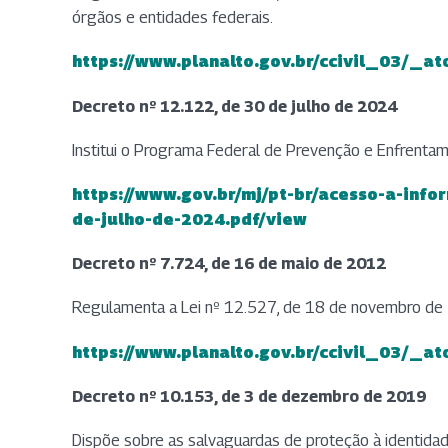
órgãos e entidades federais.
https://www.planalto.gov.br/ccivil_03/_
(abre em nova aba)
Decreto nº 12.122, de 30 de julho de 2024
Institui o Programa Federal de Prevenção e Enfrentame
https://www.gov.br/mj/pt-br/acesso-a-i
(abre em nova aba)
de-julho-de-2024.pdf/view
Decreto nº
7.724, de 16 de maio de 2012
Regulamenta a Lei nº 12.527, de 18 de novembro de 
https://www.planalto.gov.br/ccivil_03/_
(abre em nova aba)
Decreto nº 10.153, de 3 de dezembro de 2019
Dispõe sobre as salvaguardas de proteção à identidade