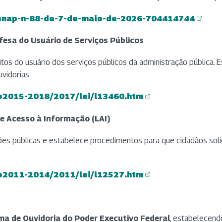
a-enap-n-88-de-7-de-maio-de-2026-704414744
Defesa do Usuário de Serviços Públicos
itos do usuário dos serviços públicos da administração pública. 
vidorias.
to2015-2018/2017/lei/l13460.htm
de Acesso à Informação (LAI)
ções públicas e estabelece procedimentos para que cidadãos sol
to2011-2014/2011/lei/l12527.htm
ma de Ouvidoria do Poder Executivo Federal
, estabelecend