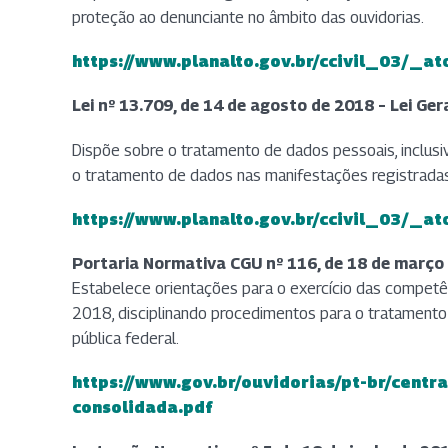
proteção ao denunciante no âmbito das ouvidorias.
https://www.planalto.gov.br/ccivil_03/_
(abre em nova aba)
Lei nº 13.709, de 14 de agosto de 2018 – Lei Ge
Dispõe sobre o tratamento de dados pessoais, inclusi
o tratamento de dados nas manifestações registradas
https://www.planalto.gov.br/ccivil_03/_a
(abre em nova aba)
Portaria Normativa CGU nº 116, de 18 de março
Estabelece orientações para o exercício das competên
2018, disciplinando procedimentos para o tratamento 
pública federal.
https://www.gov.br/ouvidorias/pt-br/centr
(abre em nova aba)
consolidada.pdf