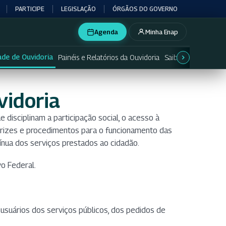
PARTICIPE
LEGISLAÇÃO
ÓRGÃOS DO GOVERNO
Agenda
Minha Enap
ade de Ouvidoria
Painéis e Relatórios da Ouvidoria
Saiba mais
Tipos d
vidoria
ciplinam a participação social, o acesso à
trizes e procedimentos para o funcionamento das
tínua dos serviços prestados ao cidadão.
o Federal.
usuários dos serviços públicos, dos pedidos de