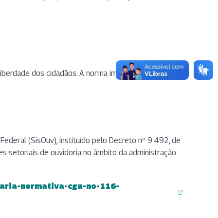
 liberdade dos cidadãos. A norma impacta diretamente
deral (SisOuv), instituído pelo Decreto nº 9.492, de
s setoriais de ouvidoria no âmbito da administração
taria-normativa-cgu-no-116-