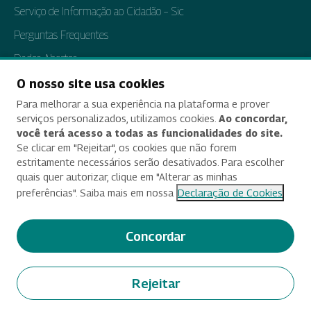
Serviço de Informação ao Cidadão – Sic
Perguntas Frequentes
Dados Abertos
Tratamento de Dados Pessoais
O nosso site usa cookies
Para melhorar a sua experiência na plataforma e prover
Transparência e Prestação de Contas
serviços personalizados, utilizamos cookies.
Ao concordar,
você terá acesso a todas as funcionalidades do site.
Se clicar em "Rejeitar", os cookies que não forem
estritamente necessários serão desativados. Para escolher
Acessibilidade
quais quer autorizar, clique em "Alterar as minhas
preferências". Saiba mais em nossa
Declaração de Cookies
Termos de uso e aviso de privacidade
Alterar preferências de cookies
Concordar
Deixe seu feedback
Rejeitar
© 2025 Criado e desenvolvido por Enap