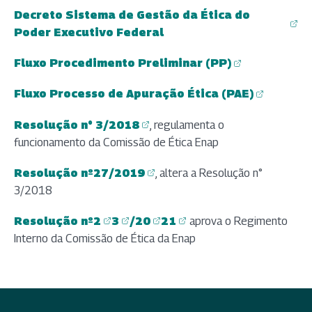
Decreto Sistema de Gestão da Ética do
(abre em nova aba)
Poder Executivo Federal
Fluxo Procedimento Preliminar (PP)
(abre em nova aba)
Fluxo Processo de Apuração Ética (PAE)
(abre em nova aba)
Resolução n° 3/2018
, regulamenta o
(abre em nova aba)
funcionamento da Comissão de Ética Enap
Resolução nº27/2019
, altera a Resolução n°
(abre em nova aba)
3/2018
Resolução nº2
3
/20
21
aprova o Regimento
(abre em nova aba)
(abre em nova aba)
(abre em nova aba)
(abre em nova aba)
Interno da Comissão de Ética da Enap