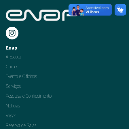
Enap
A Escola
Cursos
Evento e Oficinas
Serviços
Pesquisa e Conhecimento
Notícias
Vagas
Reserva de Salas