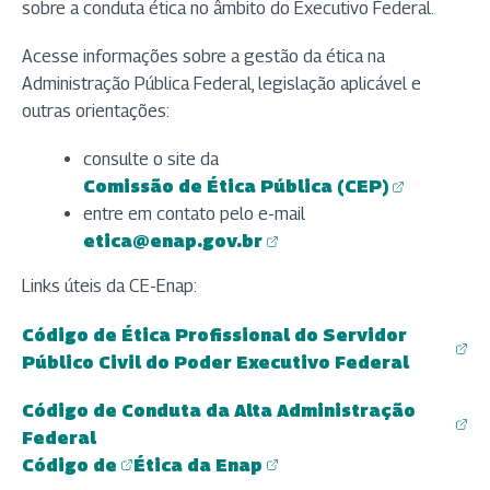
sobre a conduta ética no âmbito do Executivo Federal.
Acesse informações sobre a gestão da ética na
Administração Pública Federal, legislação aplicável e
outras orientações:
consulte o site da
Comissão de Ética Pública (CEP)
(abre em nova aba)
entre em contato pelo e-mail
etica@enap.gov.br
(abre em nova aba)
Links úteis da CE-Enap:
Código de Ética Profissional do Servidor
(abre em nova aba)
Público Civil do Poder Executivo Federal
Código de Conduta da Alta Administração
(abre em nova aba)
Federal
Código de
Ética da Enap
(abre em nova aba)
(abre em nova aba)