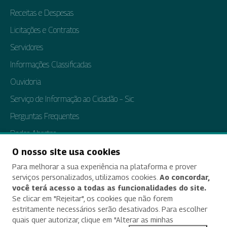
Receitas e Despesas
Licitações e Contratos
Servidores
Informações Classificadas
Ouvidoria
Serviço de Informação ao Cidadão – Sic
Perguntas Frequentes
Dados Abertos
Tratamento de Dados Pessoais
O nosso site usa cookies
Para melhorar a sua experiência na plataforma e prover
Transparência e Prestação de Contas
serviços personalizados, utilizamos cookies.
Ao concordar,
você terá acesso a todas as funcionalidades do site.
Se clicar em "Rejeitar", os cookies que não forem
estritamente necessários serão desativados. Para escolher
Acessibilidade
quais quer autorizar, clique em "Alterar as minhas