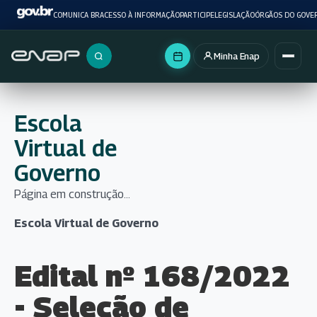
COMUNICA BR
ACESSO À INFORMAÇÃO
PARTICIPE
LEGISLAÇÃO
ÓRGÃOS DO GOVE
Minha Enap
Buscar no portal
Escola
Virtual de
Governo
Página em construção...
Escola Virtual de Governo
Edital nº 168/2022
- Seleção de