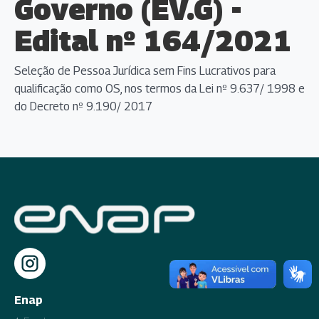
Governo (EV.G) -
Edital nº 164/2021
Seleção de Pessoa Jurídica sem Fins Lucrativos para
qualificação como OS, nos termos da Lei nº 9.637/ 1998 e
do Decreto nº 9.190/ 2017
Enap