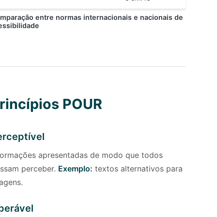
mparação entre normas internacionais e nacionais de
essibilidade
rincípios POUR
erceptível
formações apresentadas de modo que todos
ssam perceber.
Exemplo:
textos alternativos para
agens.
perável