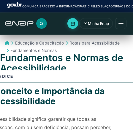
COMUNICA BR
ACESSO À INFORMAÇÃO
PARTICIPE
LEGISLAÇÃO
ÓRGÃOS DO 
Minha Enap
Buscar no portal
Educação e Capacitação
Rotas para Acessibilidade
Fundamentos e Normas
Fundamentos e Normas de
Acessibilidade
NDICE
onceito e Importância da
cessibilidade
essibilidade significa garantir que todas as
ssoas, com ou sem deficiência, possam perceber,