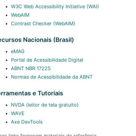
(abre em nova 
W3C Web Accessibility Initiative (WAI)
(abre em nova aba)
WebAIM
(abre em nova aba)
Contrast Checker (WebAIM)
cursos Nacionais (Brasil)
(abre em nova aba)
eMAG
(abre em nova aba)
Portal de Acessibilidade Digital
(abre em nova aba)
ABNT NBR 17225
(abre em nova aba
Normas de Acessibilidade da ABNT
rramentas e Tutoriais
(abre em nova aba)
NVDA (leitor de tela gratuito)
(abre em nova aba)
WAVE
(abre em nova aba)
Axe DevTools
ses links fornecem materiais de referência,