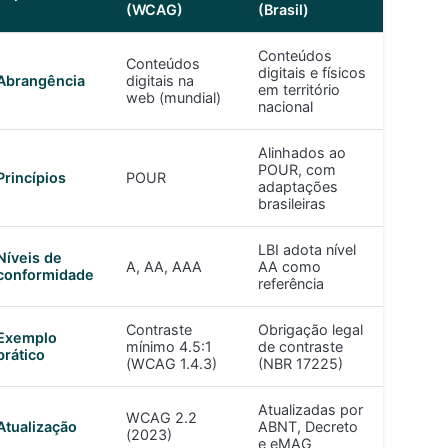
(WCAG)
(Brasil)
Conteúdos
Conteúdos
digitais e físicos
Abrangência
digitais na
em território
web (mundial)
nacional
Alinhados ao
POUR, com
Princípios
POUR
adaptações
brasileiras
LBI adota nível
Níveis de
A, AA, AAA
AA como
conformidade
referência
Contraste
Obrigação legal
Exemplo
mínimo 4.5:1
de contraste
prático
(WCAG 1.4.3)
(NBR 17225)
Atualizadas por
WCAG 2.2
Atualização
ABNT, Decreto
(2023)
e eMAG