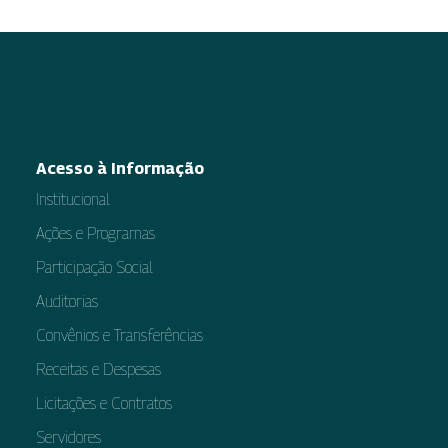
Acesso à Informação
Institucional
Ações e Programas
Participação Social
Auditorias
Convênios e Transferências
Receitas e Despesas
Licitações e Contratos
Servidores