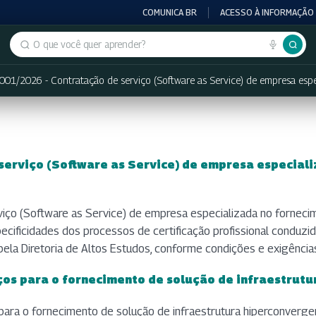
COMUNICA BR
ACESSO À INFORMAÇÃO
Buscar no portal
.001/2026 - Contratação de serviço (Software as Service) de empresa espe
serviço (Software as Service) de empresa especiali
rviço (Software as Service) de empresa especializada no forneci
cificidades dos processos de certificação profissional conduzid
pela Diretoria de Altos Estudos, conforme condições e exigência
ços para o fornecimento de solução de infraestrutu
 para o fornecimento de solução de infraestrutura hiperconvergen