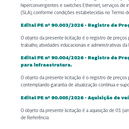
hiperconvergentes e switches Ethernet, serviços de in
(SLA), conforme condições estabelecidas no Termo de
Edital PE nº 90.003/2026 - Registro de Pr
(abre em nova aba)
(abre em nova aba)
(abre em nova aba)
(abre em nova aba)
(abre em nova aba)
O objeto da presente licitação é o registro de preços
trabalho, atividades educacionais e administrativas 
Edital PE nº 90.004/2026 - Registro de Pr
(abre em nova aba)
(abre em nova aba)
(abre em nova aba)
(abre em nova aba)
(abre em nova aba)
para infraestrutura.
O objeto da presente licitação é o registro de preço
contemplando garantia de atualização contínua e sup
Edital PE nº 90.005/2026 - Aquisição de ve
(abre em nova aba)
(abre em nova aba)
(abre em nova aba)
(abre em nova aba)
(abre em nova aba)
O objeto da presente licitação é a aquisição de 01 (
de Referência.