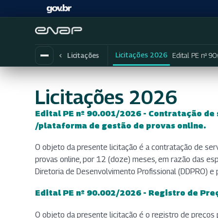
Licitações 2026
Edital PE nº 90
Licitações
Licitações 2026
Edital PE nº 90.001/2026 - Contratação de 
(abre em nova aba)
(abre em nova aba)
(abre em nova aba)
(abre em nova aba)
(abre em nova aba)
/plataforma de gestão de provas online.
O objeto da presente licitação é a contratação de se
provas online, por 12 (doze) meses, em razão das espe
Diretoria de Desenvolvimento Profissional (DDPRO) e 
Edital PE nº 90.002/2026 - Registro de Pre
(abre em nova aba)
(abre em nova aba)
(abre em nova aba)
(abre em nova aba)
(abre em nova aba)
O objeto da presente licitação é o registro de preços