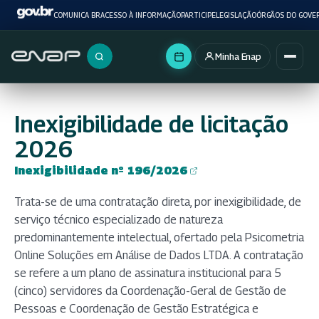
COMUNICA BR
ACESSO À INFORMAÇÃO
PARTICIPE
LEGISLAÇÃO
ÓRGÃOS DO GOVE
Minha Enap
Buscar no portal
Inexigibilidade de licitação
2026
Inexigibilidade nº 196/2026
(abre em nova aba)
Trata-se de uma contratação direta, por inexigibilidade, de
serviço técnico especializado de natureza
predominantemente intelectual, ofertado pela Psicometria
Online Soluções em Análise de Dados LTDA. A contratação
se refere a um plano de assinatura institucional para 5
(cinco) servidores da Coordenação-Geral de Gestão de
Pessoas e Coordenação de Gestão Estratégica e