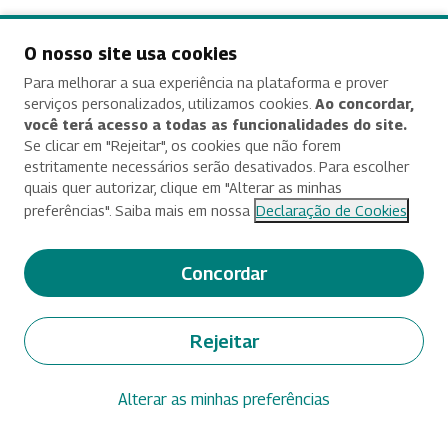
Contratação de serviço técnico profissional especializado,
de natureza predominantemente intelectual, para atuação
O nosso site usa cookies
em Facilitação de Oficinas, no âmbito do projeto "ENAP
Para melhorar a sua experiência na plataforma e prover
Aqui", a serem realizados presencialmente, com vistas à
serviços personalizados, utilizamos cookies.
Ao concordar,
condução da oficina "Enap Aqui! Orçamento e Finanças"
você terá acesso a todas as funcionalidades do site.
Se clicar em "Rejeitar", os cookies que não forem
estritamente necessários serão desativados. Para escolher
Inexigibilidade nº 110/2026
(abre em nova aba)
quais quer autorizar, clique em "Alterar as minhas
preferências". Saiba mais em nossa
Declaração de Cookies
Contratação de serviço de capacitação no "Programa
Executivo de Competências para Liderança", ofertado pela
Paul H. O´Neill Escola de Assuntos Públicos e Ambientais
Concordar
da Universidade de Indiana (UI), em parceria com a
Fundação Escola Nacional de Administração Pública (Enap),
no âmbito dos Ciclos Internacionais de Desenvolvimento
Rejeitar
de Altas Lideranças de 2026 da Enap.
Alterar as minhas preferências
Inexigibilidade nº 114/2026
(abre em nova aba)