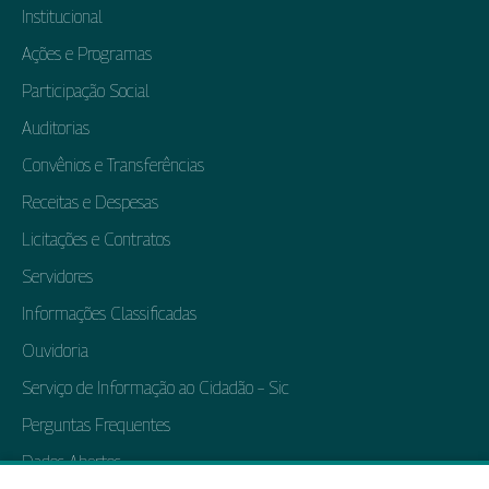
Institucional
Ações e Programas
Participação Social
Auditorias
Convênios e Transferências
Receitas e Despesas
Licitações e Contratos
Servidores
Informações Classificadas
Ouvidoria
Serviço de Informação ao Cidadão – Sic
Perguntas Frequentes
Dados Abertos