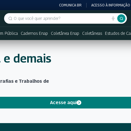
COMUNICA BR
ACESSO À INFORMAÇÃO
Buscar no portal
dm. Pública
Cadernos Enap
Coletânea Enap
Coletâneas
Estudos de Ca
 e demais
rafias e Trabalhos de
Acesse aqui