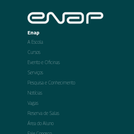
Enap
A Escola
Cursos
Evento e Oficinas
Serviços
Pesquisa e Conhecimento
Notícias
Vagas
Reserva de Salas
Área do Aluno
Fale Conosco