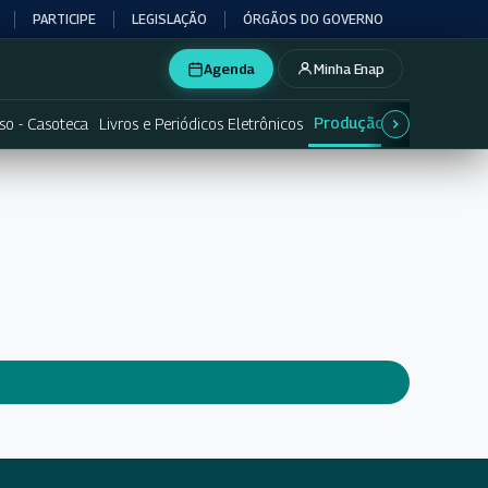
PARTICIPE
LEGISLAÇÃO
ÓRGÃOS DO GOVERNO
Agenda
Minha Enap
Produção acadêmica e d
so - Casoteca
Livros e Periódicos Eletrônicos