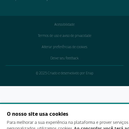
Acessibilidade
Termos de uso e aviso de privacidade
Alterar preferências de cookies
Deixe seu feedback
© 2025 Criado e desenvolvido por Enap
O nosso site usa cookies
Para melhorar a sua experiência na plataforma e prover serviços
personalizados, utilizamos cookies.
Ao concordar, você terá a