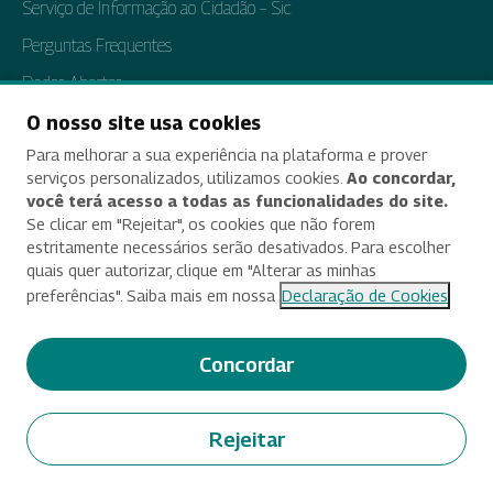
Serviço de Informação ao Cidadão – Sic
Perguntas Frequentes
Dados Abertos
Tratamento de Dados Pessoais
O nosso site usa cookies
Para melhorar a sua experiência na plataforma e prover
Transparência e Prestação de Contas
serviços personalizados, utilizamos cookies.
Ao concordar,
você terá acesso a todas as funcionalidades do site.
Se clicar em "Rejeitar", os cookies que não forem
estritamente necessários serão desativados. Para escolher
Acessibilidade
quais quer autorizar, clique em "Alterar as minhas
preferências". Saiba mais em nossa
Declaração de Cookies
Termos de uso e aviso de privacidade
Alterar preferências de cookies
Concordar
Deixe seu feedback
Rejeitar
© 2025 Criado e desenvolvido por Enap