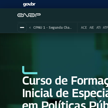
ACE
AIE
ATI
AT
CPNU 1 - Segunda Chamada
Curso de Forma
Inicial de Especi
em Políticas Púb