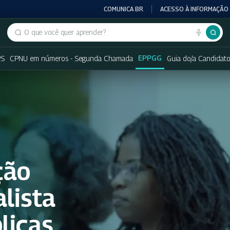
COMUNICA BR
ACESSO À INFORMAÇÃO
Buscar no portal
EPPGG
PS
CPNU em números - Segunda Chamada
Guia do/a Candidat
ção
alista
licas