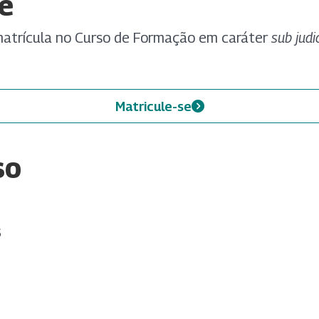
e
 matrícula no Curso de Formação em caráter
sub judi
Matricule-se
so
6