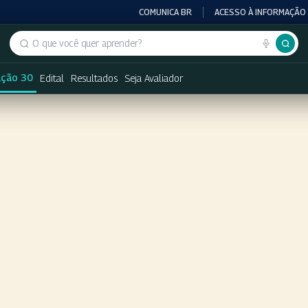
COMUNICA BR
ACESSO À INFORMAÇÃO
Buscar no portal
ação 30
Edital
Resultados
Seja Avaliador