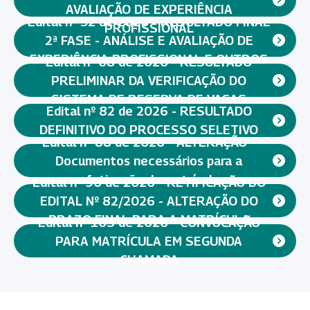
AVALIAÇÃO DE EXPERIÊNCIA
Edital nº 52 de 2026 - RESULTADO FINAL
PROFISSIONAL
2ª FASE - ANÁLISE E AVALIAÇÃO DE
EXPERIÊNCIA PROFISSIONAL E OUTROS
Edital nº 68 de 2026 - RESULTADO
PRELIMINAR DA VERIFICAÇÃO DO
SISTEMA DE RESERVA DE VAGAS
Edital nº 82 de 2026 - RESULTADO
DEFINITIVO DO PROCESSO SELETIVO
Edital nº 88 de 2026 - ALTERAÇÃO -
Documentos necessários para a
efetivação da matrícula
Edital nº 96 de 2026 - RETIFICAÇÃO DO
EDITAL Nº 82/2026 - ALTERAÇÃO DO
PRAZO FINAL PARA A MATRÍCULA
Edital nº 103 de 2026 - CONVOCAÇÃO
PARA MATRÍCULA EM SEGUNDA
CHAMADA