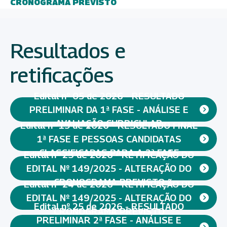
CRONOGRAMA PREVISTO
Resultados e
retificações
Edital nº 05 de 2026 - RESULTADO
PRELIMINAR DA 1ª FASE - ANÁLISE E
AVALIAÇÃO CURRICULAR
Edital nº 15 de 2026 - RESULTADO FINAL
1ª FASE E PESSOAS CANDIDATAS
CLASSIFICADAS PARA A 2ª FASE
Edital nº 23 de 2026 - RETIFICAÇÃO DO
EDITAL Nº 149/2025 - ALTERAÇÃO DO
CRONOGRAMA PREVISTO
Edital nº 24 de 2026 - RETIFICAÇÃO DO
EDITAL Nº 149/2025 - ALTERAÇÃO DO
Edital nº 25 de 2026 - RESULTADO
CRONOGRAMA PREVISTO
PRELIMINAR 2ª FASE - ANÁLISE E