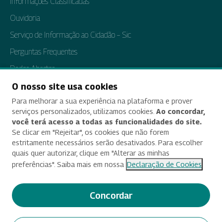
Informações Classificadas
Ouvidoria
Serviço de Informação ao Cidadão – Sic
Perguntas Frequentes
Dados Abertos
Tratamento de Dados Pessoais
O nosso site usa cookies
Para melhorar a sua experiência na plataforma e prover
Transparência e Prestação de Contas
serviços personalizados, utilizamos cookies.
Ao concordar,
você terá acesso a todas as funcionalidades do site.
Se clicar em "Rejeitar", os cookies que não forem
estritamente necessários serão desativados. Para escolher
Acessibilidade
quais quer autorizar, clique em "Alterar as minhas
preferências". Saiba mais em nossa
Declaração de Cookies
Termos de uso e aviso de privacidade
Alterar preferências de cookies
Concordar
Deixe seu feedback