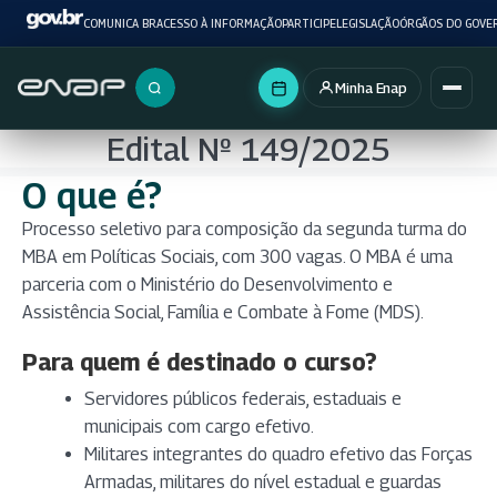
COMUNICA BR
ACESSO À INFORMAÇÃO
PARTICIPE
LEGISLAÇÃO
ÓRGÃOS DO GOVE
Minha Enap
Buscar no portal
Edital Nº 149/2025
O que é?
Processo seletivo para composição da segunda turma do
MBA em Políticas Sociais, com 300 vagas. O MBA é uma
parceria com o Ministério do Desenvolvimento e
Assistência Social, Família e Combate à Fome (MDS).
Para quem é destinado o curso?
Servidores públicos federais, estaduais e
municipais com cargo efetivo.
Militares integrantes do quadro efetivo das Forças
Armadas, militares do nível estadual e guardas