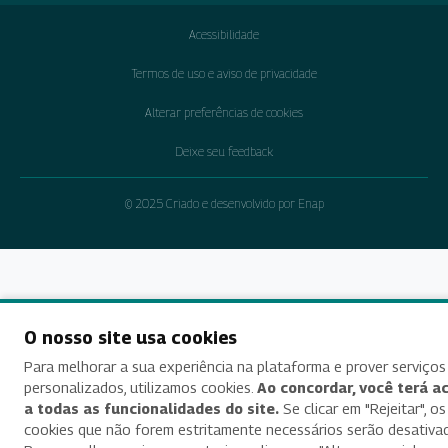
Acessibilidade
Termos de uso e aviso de privacidade
Alterar preferências de cookies
Deixe seu feedback
© 2025 Criado e desenvolvido por Enap
O nosso site usa cookies
Para melhorar a sua experiência na plataforma e prover serviços
personalizados, utilizamos cookies.
Ao concordar, você terá a
a todas as funcionalidades do site.
Se clicar em "Rejeitar", os
cookies que não forem estritamente necessários serão desativa