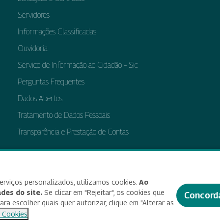
Servidores
Informações Classificadas
Ouvidoria
Serviço de Informação ao Cidadão – Sic
Perguntas Frequentes
Dados Abertos
Tratamento de Dados Pessoais
Transparência e Prestação de Contas
bilidade
Termos de uso e aviso de privacidade
Alterar preferências de cookies
Deixe seu f
erviços personalizados, utilizamos cookies.
Ao
des do site.
Se clicar em "Rejeitar", os cookies que
Concord
a escolher quais quer autorizar, clique em "Alterar as
© 2025 Criado e desenvolvido por Enap
 Cookies