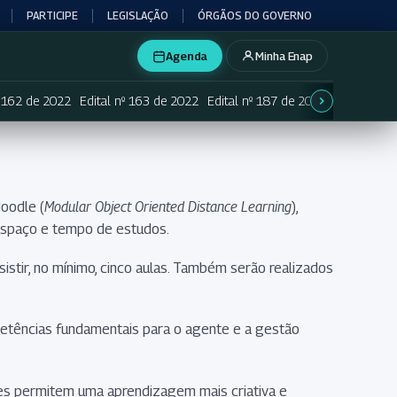
PARTICIPE
LEGISLAÇÃO
ÓRGÃOS DO GOVERNO
Agenda
Minha Enap
º 162 de 2022
Edital nº 163 de 2022
Edital nº 187 de 2024
Edital prev
Moodle (
Modular Object Oriented Distance Learning
),
 espaço e tempo de estudos.
sistir, no mínimo, cinco aulas. Também serão realizados
etências fundamentais para o agente e a gestão
les permitem uma aprendizagem mais criativa e