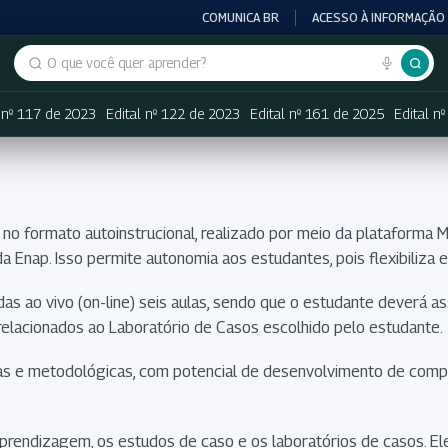
COMUNICA BR
ACESSO À INFORMAÇÃO
Buscar no portal
l nº 117 de 2023
Edital nº 122 de 2023
Edital nº 161 de 2025
Edital n
 no formato autoinstrucional, realizado por meio da plataforma 
da Enap. Isso permite autonomia aos estudantes, pois flexibiliza
idas ao vivo (on-line) seis aulas, sendo que o estudante deverá as
relacionados ao Laboratório de Casos escolhido pelo estudante.
as e metodológicas, com potencial de desenvolvimento de comp
aprendizagem, os estudos de caso e os laboratórios de casos. E