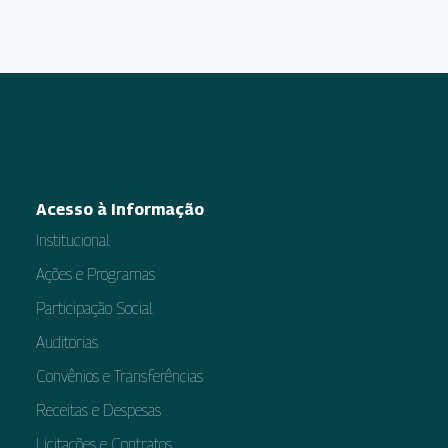
Acesso à Informação
Institucional
Ações e Programas
Participação Social
Auditorias
Convênios e Transferências
Receitas e Despesas
Licitações e Contratos