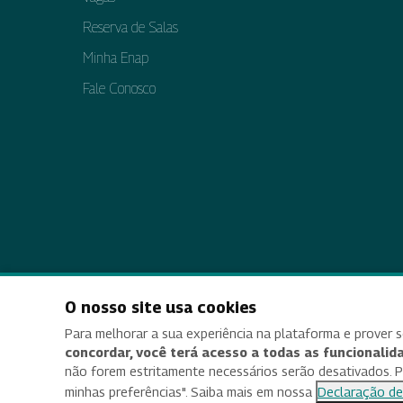
Reserva de Salas
Minha Enap
Fale Conosco
O nosso site usa cookies
Acessi
Para melhorar a sua experiência na plataforma e prover s
concordar, você terá acesso a todas as funcionalida
não forem estritamente necessários serão desativados. Par
minhas preferências". Saiba mais em nossa
Declaração de