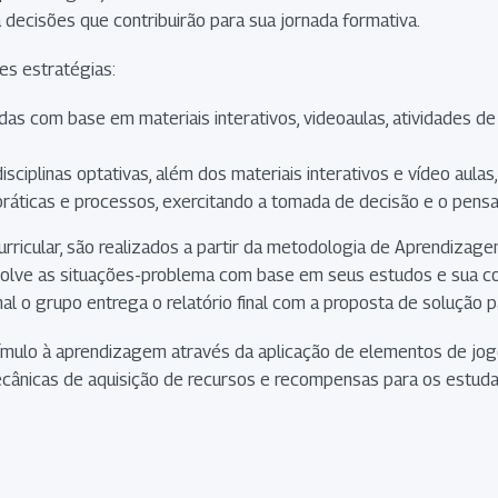
 decisões que contribuirão para sua jornada formativa.
es estratégias:
zadas com base em materiais interativos, videoaulas, atividades 
 disciplinas optativas, além dos materiais interativos e vídeo au
práticas e processos, exercitando a tomada de decisão e o pensa
urricular, são realizados a partir da metodologia de Aprendiza
solve as situações-problema com base em seus estudos e sua co
inal o grupo entrega o relatório final com a proposta de solução 
tímulo à aprendizagem através da aplicação de elementos de jo
 mecânicas de aquisição de recursos e recompensas para os est