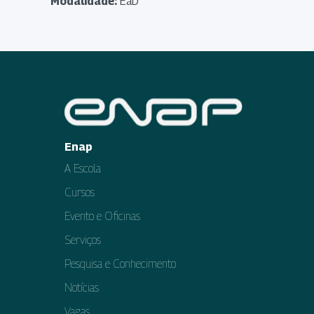
Modalidade:
EaD
Enap
A Escola
Cursos
Evento e Oficinas
Serviços
Pesquisa e Conhecimento
Notícias
Vagas